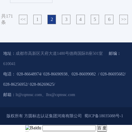
业，经预加工（...
共171
<<
1
2
3
4
5
6
>>
条
地址：
成都市高新区天府大道1480号德商国际B座501室
邮编：
610041
电话：
028-86648974/ 028-86690938、028-86699082 / 028-86695682/
028-86256952/ 028-86269625/
邮箱：
lt@cqmssc.com、lhx@cqmssc.com
版权所有 方圆标志认证集团河南有限公司
蜀ICP备18035088号-1