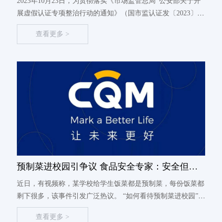
2023年10月23日，为贯彻落实《市场监管总局 公安部关于开
展虚假认证专项整治行动的通知》（国市监认证发〔2023〕86
号），规范认证市场秩序，督促认证机构落实主体责任，维护
查看更多 >
质量认证的有效性和公信力，营造诚实守信、公平竞争的市场
环...
预制菜进校园引争议 食品安全专家：安全但未
必健康 面向学生应审慎
近日，有视频称，某学校给学生饭菜都是预制菜，每份饭菜都
剩下很多，该事件引发广泛热议。 “如何看待预制菜进校园”等
相关话题登上热搜榜。 预制菜又称为预制调理食品，一般指
查看更多 >
以各类农、畜、禽、水产品为主要原料，运用标准化流水作