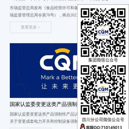
市场监管总局发布《食品经营许可和备案管理办法》（国家市
场监督管理总局令第78号），将自2023年12月1日起施行。该
办法是为了深入贯彻党中央、国务院关于深化食品经营许可改
查看更多 >
革的决策部署，全面落实法律法规要求，统筹发展和安全，进
一步规范...
国家认监委变更这类产品强制性产品认证依据标
准
国家认监委变更这类产品强制性产品认证依据标准国家认监委
关于变更成套电力开关和控制设备强制性产品认证依据标准的
公告GB/T 7251.2—2023《低压成套开关设备和控制设备 第2部